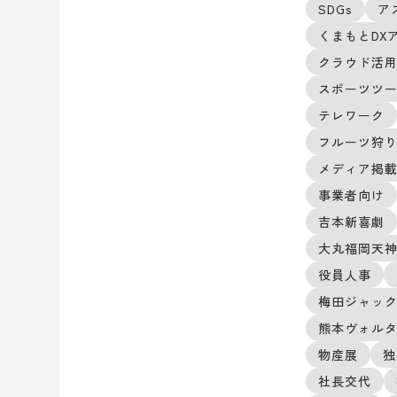
SDGs
ア
くまもとDX
クラウド活
スポーツツ
テレワーク
フルーツ狩
メディア掲
事業者向け
吉本新喜劇
大丸福岡天
役員人事
梅田ジャッ
熊本ヴォル
物産展
独
社長交代