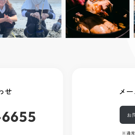
わせ
メー
-6655
お
※通常