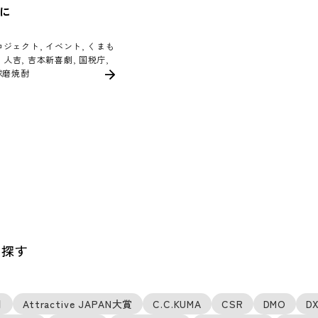
に
！プロジェクト, イベント, くまも
, 人吉, 吉本新喜劇, 国税庁,
 球磨焼酎
ら探す
用
Attractive JAPAN大賞
C.C.KUMA
CSR
DMO
D