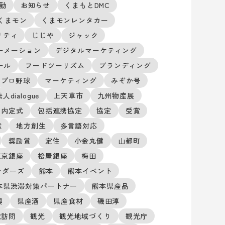
勤
お知らせ
くまもとDMC
くまモン
くまモンレンタカー
リティ
じじや
ジャック
ーメーション
デジタルマーケティング
ール
フードツーリズム
ブランディング
プロ野球
マーケティング
みぞか号
dialogue
上天草市
九州物産展
内定式
包括連携協定
協定
受賞
献
地方創生
多言語対応
奨励賞
定住
小金丸健
山都町
東京銀座
松屋銀座
梅田
ンダーズ
熊本
熊本イベント
本県渋滞対策パートナー
熊本県産品
興
県産酒
県産食材
磯田淳
敬訪問
観光
観光地域づくり
観光庁