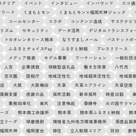
ステリア
イベント
インタビュー
インバウンド
エコ通
アワード
くまもとモン
くまもとモン×福岡天神ジャック
用
コールセンター
コラボ
コンテンツ造成
サステナビ
ーリズム
セキュリティ
データ活用
デジタルトランスフォ
トヨタレンタリース熊本
なりすましメール
バスケットボ
り
ふるさとチョイスPay
ふるさと納税
プレスリリース
載
メディア発表
モデル事業
ワーケーション
一般社団法人
人吉
企業誘致
体験型返礼品
働き方改革
八代市
吉次園
国税庁
地域活性化
地域経済活性化
地域貢
神店
大阪
大阪梅田
天草
天草エアライン
天草空港
復興支援
感謝の品
採用活動
新卒採用
時差出勤
ク
業務効率化
楽天
注意喚起
泰勝寺
火の国サラマ
ターズ
熊本商工会議所
熊本県
熊本県ふるさと納税
熊
立リーグ
球磨焼酎
環境省九州地方環境事務所
県産品振
福岡天神
福岡屋台
移住
立入制限エリア
羽田
表