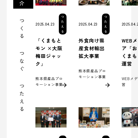
介
つ
つ
つ
た
た
2025.04.
2025.04.23
2025.04.23
え
え
く
る
る
る
WEB
「くまもと
外食向け県
ア「お
モン ×大阪
産食材輸出
つ
くまも
梅田ジャッ
拡大事業
な
運営
ク」
ぐ
熊本県産品プロ
モーション事業
WEBメ
熊本県産品プロ
営
モーション事業
つ
た
え
る