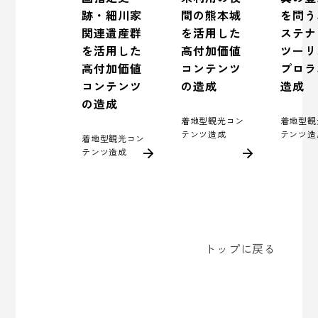
を問う
跡・細川家
間の熊本城
ステナ
関連遺産群
を活用した
ツーリ
を活用した
高付加価値
プロラ
高付加価値
コンテンツ
造成
コンテンツ
の造成
の造成
着地型観
着地型観光コン
テンツ造
テンツ造成
着地型観光コン
テンツ造成
トップに戻る