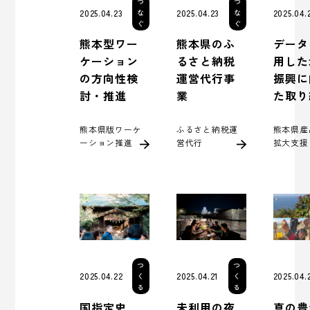
つ
つ
2025.04.
2025.04.23
2025.04.23
な
な
ぐ
ぐ
データ
熊本型ワー
熊本県のふ
用した
ケーション
るさと納税
振興に
の方向性検
運営代行事
た取り
討・推進
業
熊本県産
熊本県版ワーケ
ふるさと納税運
拡大支援
ーション推進
営代行
つ
つ
2025.04.
2025.04.22
2025.04.21
く
く
る
る
真の豊
国指定史
未利用の夜