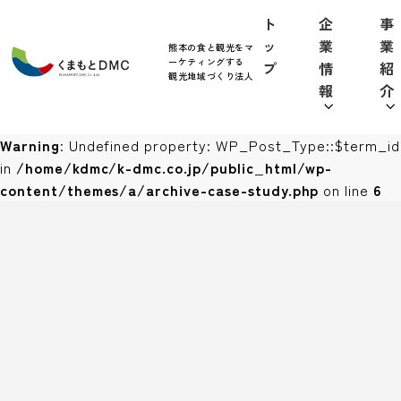
ト
企
事
Warning
: Undefined property:
ッ
業
業
熊本の食と観光をマ
WP_Post_Type::$taxonomy in
/home/kdmc/k-
ーケティングする
プ
情
紹
dmc.co.jp/public_html/wp-
観光地域づくり法人
報
介
content/themes/a/archive-case-study.php
on line
5
Warning
: Undefined property: WP_Post_Type::$term_id
in
/home/kdmc/k-dmc.co.jp/public_html/wp-
content/themes/a/archive-case-study.php
on line
6