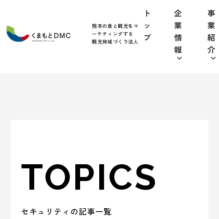
ト
企
事
ッ
業
業
熊本の食と観光をマ
ーケティングする
プ
情
紹
観光地域づくり法人
報
介
TOPICS
セキュリティの記事一覧