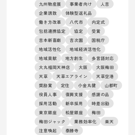
九州物産展
事業者向け
人吉
企業誘致
体験型返礼品
働き方改革
八代市
内定式
包括連携協定
協定
受賞
吉本新喜劇
吉次園
国税庁
地域活性化
地域経済活性化
地域貢献
地方創生
多言語対応
大丸福岡天神店
大阪
大阪梅田
天草
天草エアライン
天草空港
奨励賞
定住
小金丸健
山都町
役員人事
復興支援
感謝の品
採用活動
新卒採用
時差出勤
東京銀座
松屋銀座
梅田
梅田ジャック
業務効率化
楽天
注意喚起
泰勝寺