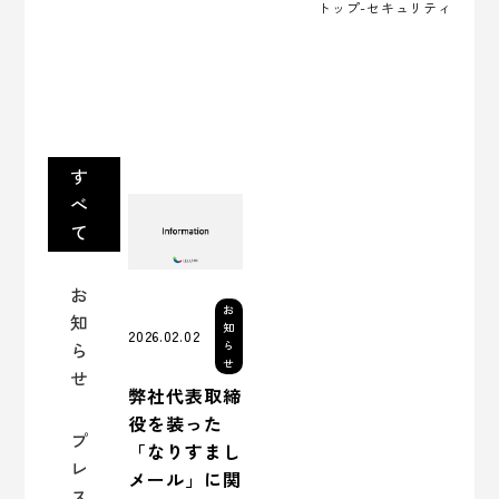
トップ
-セキュリティ
す
べ
て
お
お
知
知
2026.02.02
ら
ら
せ
せ
弊社代表取締
役を装った
プ
「なりすまし
レ
メール」に関
ス