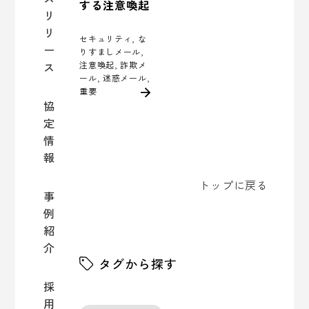
する注意喚起
リ
リ
セキュリティ, な
ー
りすましメール,
注意喚起, 詐欺メ
ス
ール, 迷惑メール,
重要
協
定
情
報
トップに戻る
事
例
紹
介
タグから探す
採
用