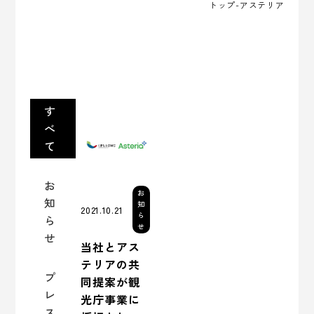
トップ
-アステリア
す
べ
て
お
お
知
知
2021.10.21
ら
ら
せ
せ
当社とアス
テリアの共
プ
同提案が観
レ
光庁事業に
ス