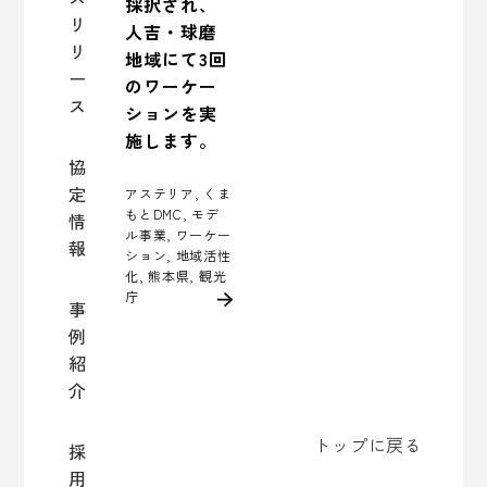
採択され、
リ
人吉・球磨
リ
地域にて3回
ー
のワーケー
ス
ションを実
施します。
協
定
アステリア, くま
もとDMC, モデ
情
ル事業, ワーケー
報
ション, 地域活性
化, 熊本県, 観光
庁
事
例
紹
介
トップに戻る
採
用