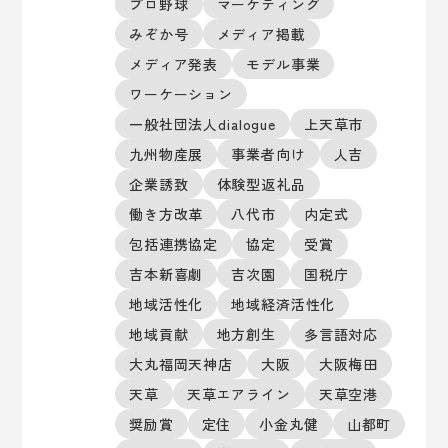
プロ野球
マーケティング
みぞか号
メディア掲載
メディア発表
モデル事業
ワーケーション
一般社団法人dialogue
上天草市
九州物産展
事業者向け
人吉
企業誘致
体験型返礼品
働き方改革
八代市
内定式
包括連携協定
協定
受賞
吉本新喜劇
吉次園
国税庁
地域活性化
地域経済活性化
地域貢献
地方創生
多言語対応
大丸福岡天神店
大阪
大阪梅田
天草
天草エアライン
天草空港
奨励賞
定住
小金丸健
山都町