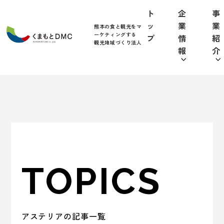
ト
企
事
ッ
業
業
熊本の食と観光をマ
ーケティングする
プ
情
紹
観光地域づくり法人
報
介
TOPICS
アステリアの記事一覧