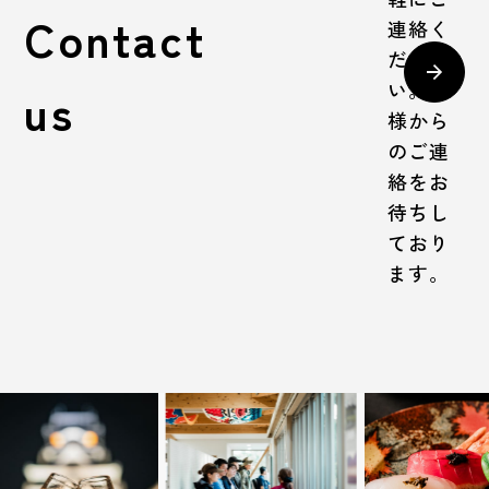
Contact
連絡く
ださ
い。皆
us
様から
のご連
絡をお
待ちし
ており
ます。