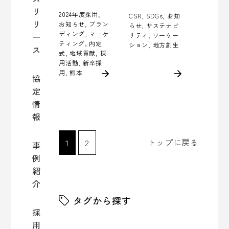
リ
2024年度採用,
CSR, SDGs, お知
リ
お知らせ, ブラン
らせ, サステナビ
ディング, マーケ
リティ, ワーケー
ー
ティング, 内定
ション, 地方創生
ス
式, 地域貢献, 採
用活動, 新卒採
用, 熊本
協
定
情
報
トップに戻る
1
2
事
例
紹
介
タグから探す
採
用