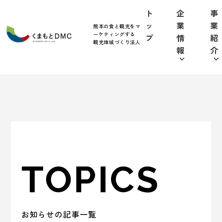
ト
企
事
ッ
業
業
熊本の食と観光をマ
ーケティングする
プ
情
紹
観光地域づくり法人
報
介
TOPICS
お知らせの記事一覧