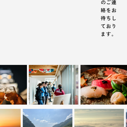
のご連
絡をお
待ちし
ており
ます。