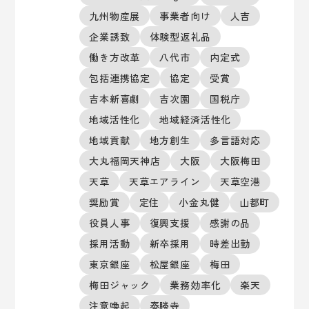
九州物産展
事業者向け
人吉
企業誘致
体験型返礼品
働き方改革
八代市
内定式
包括連携協定
協定
受賞
吉本新喜劇
吉次園
国税庁
地域活性化
地域経済活性化
地域貢献
地方創生
多言語対応
大丸福岡天神店
大阪
大阪梅田
天草
天草エアライン
天草空港
奨励賞
定住
小金丸健
山都町
役員人事
復興支援
感謝の品
採用活動
新卒採用
時差出勤
東京銀座
松屋銀座
梅田
梅田ジャック
業務効率化
楽天
注意喚起
泰勝寺