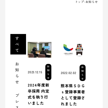
トップ
-お知らせ
す
べ
て
お
お
お
知
知
知
2023.12.15
2022.02.02
ら
ら
ら
せ
せ
せ
2024年度新
熊本県ＳＤＧ
卒採用 内定
ｓ登録事業者
プ
式を執り行
として登録さ
レ
いました
れました
ス