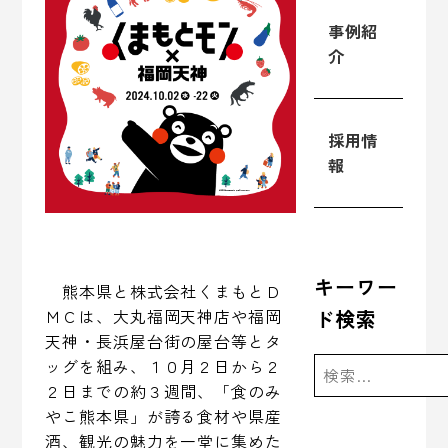
事例紹
介
採用情
報
キーワー
熊本県と株式会社くまもとＤ
ＭＣは、大丸福岡天神店や福岡
ド検索
天神・長浜屋台街の屋台等とタ
ッグを組み、１０月２日から２
２日までの約３週間、「食のみ
やこ熊本県」が誇る食材や県産
酒、観光の魅力を一堂に集めた