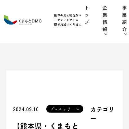
ト
企
事
ッ
業
業
熊本の食と観光をマ
ーケティングする
プ
情
紹
観光地域づくり法人
報
介
2024.09.10
カテゴリ
プレスリリース
ー
【熊本県・くまもと