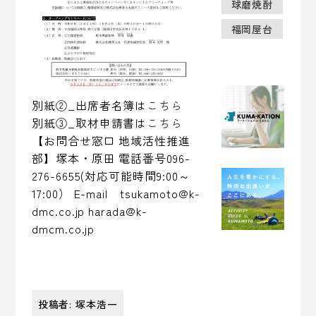
球磨焼酎
福岡屋台
別紙②_出席者名簿は
こちら
別紙③_取材申請書は
こちら
【お問合せ窓口 地域活性推進
部】塚本・原田 電話番号096-
276-6655(対応可能時間9:00～
17:00） E-mail tsukamoto@k-
dmc.co.jp harada@k-
dmcm.co.jp
投稿者: 塚本浩一