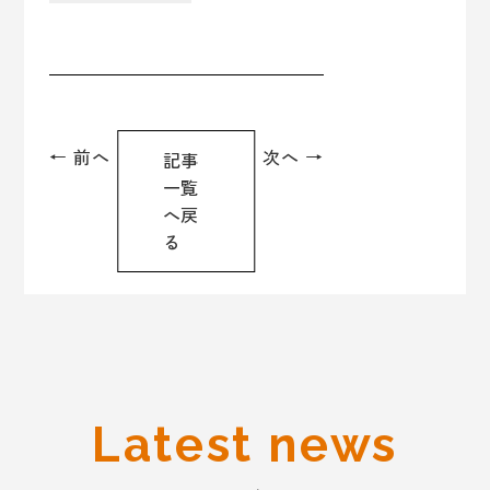
← 前へ
次へ →
記事
一覧
へ戻
る
Latest news