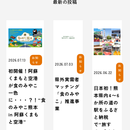
最新の投稿
お
お知
2026.07.13
知
らせ
2026.07.03
お
ら
初開催！阿蘇
知
せ
2026.06.22
ら
くまもと空港
県外実需者
せ
が食のみやこ
マッチング
⽇本初！熊
一色
「食のみや
本県内4〜6
に・・・？！“食
こ」推進事
か所の道の
のみやこ熊本
業
駅をふるさ
in 阿蘇くまも
と納税
と空港”
で“旅す